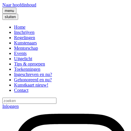
Naar hoofdinhoud
menu
sluiten
Home
Inschrijven
Regelingen
Kunstenaars
Mentorschap
Events
Uitgelicht
Tips & oproepen
Toekenningen
Ingeschreven en nu?
Gehonoreerd en nu?
Kunstkaart
nieuw!
Contact
Inloggen