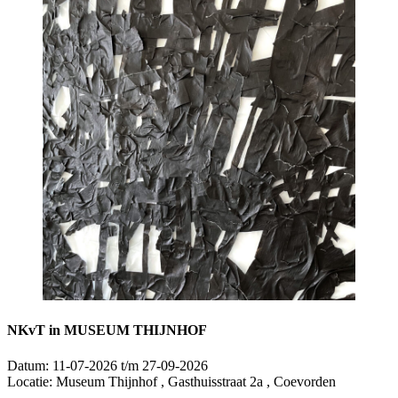
NKvT in MUSEUM THIJNHOF
Datum:
11-07-2026 t/m 27-09-2026
Locatie:
Museum Thijnhof , Gasthuisstraat 2a , Coevorden