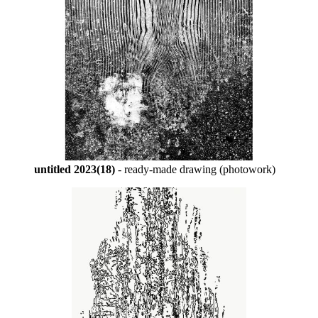
untitled 2023(18)
- ready-made drawing (photowork)