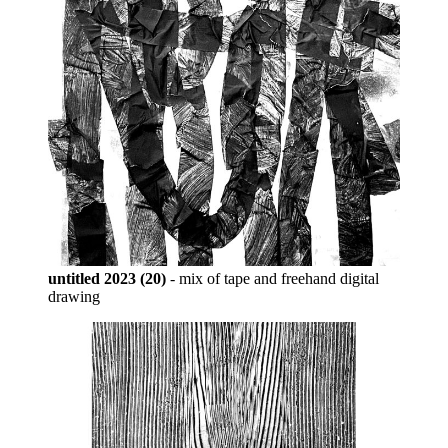
untitled 2023 (20)
- mix of tape and freehand digital
drawing