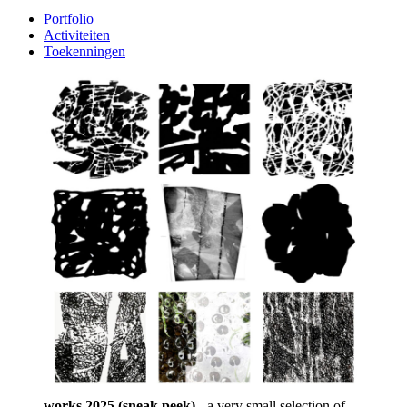
Portfolio
Activiteiten
Toekenningen
works 2025 (sneak peek)
- a very small selection of